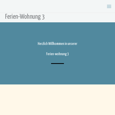
Zum
Inhalt
springen
Ferien-Wohnung 3
Herzlich Willkommen in unserer
Ferien-wohnung 3